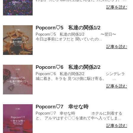
記事を読む
Popcorn♡5 私達の関係1/2
Popcorn♡5 私達の関係1/2 〜翌日〜
今日は事前にオフだと 聞いていたの...
記事を読む
Popcorn♡6 私達の関係2/2
Popcorn♡6 私達の関係2/2 シンデレラ
城に着き、キラを 見つけ側に駆け寄る。 ...
記事を読む
Popcorn♡7 幸せな時
Popcorn♡7 幸せな時 ホテルに到着する
と、 アルマはすぐ〇〇を連れて中へ入ってしま...
記事を読む