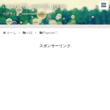
Lunaの小説_web小説_bykms
小説サイト_webnovel
ホーム
小説
Popcorn♡
スポンサーリンク