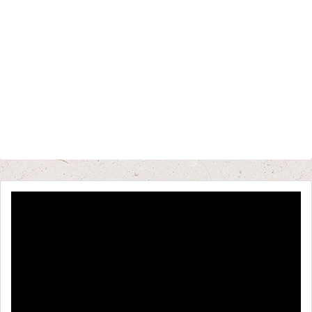
動
画
プ
レ
ー
ヤ
ー