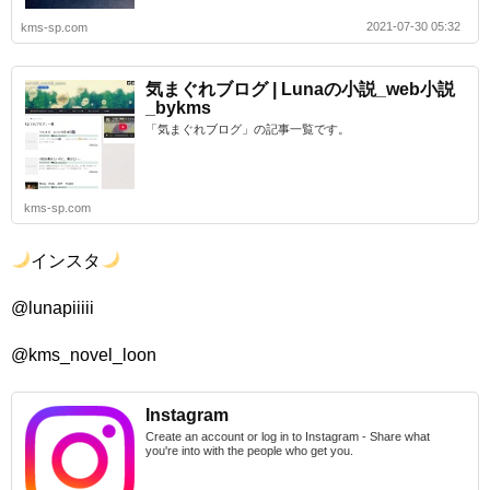
2021-07-30 05:32
kms-sp.com
気まぐれブログ | Lunaの小説_web小説
_bykms
「気まぐれブログ」の記事一覧です。
kms-sp.com
インスタ
@lunapiiiii
@kms_novel_loon
Instagram
Create an account or log in to Instagram - Share what
you're into with the people who get you.