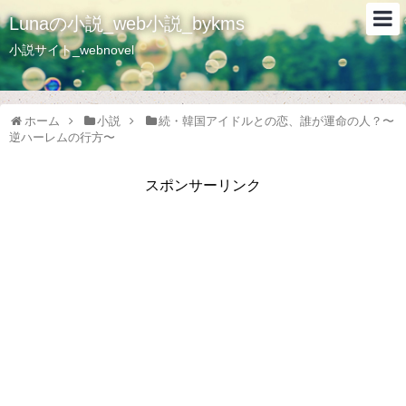
Lunaの小説_web小説_bykms
小説サイト_webnovel
ホーム
小説
続・韓国アイドルとの恋、誰が運命の人？〜
逆ハーレムの行方〜
スポンサーリンク