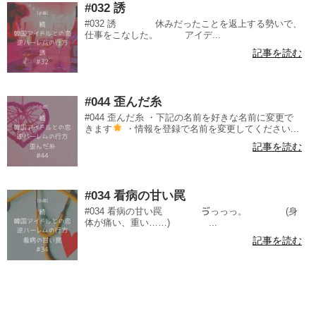
#032 誘
#032 誘 休みだったことを返上する勢いで、
仕事をこなした。 アイデ...
記事を読む
#044 歪んだ糸
#044 歪んだ糸 ・下記の名前を好きな名前に変更で
きます
・情報を登録で名前を変更してください...
記事を読む
#034 看病の甘い罠
#034 看病の甘い罠 ゔっっっ。 (身
体が痛い、重い……) ...
記事を読む