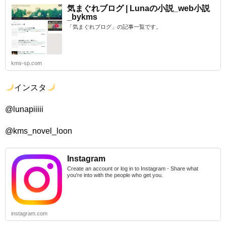
気まぐれブログ | Lunaの小説_web小説
_bykms
「気まぐれブログ」の記事一覧です。
kms-sp.com
インスタ
@lunapiiiii
@kms_novel_loon
Instagram
Create an account or log in to Instagram - Share what
you're into with the people who get you.
instagram.com