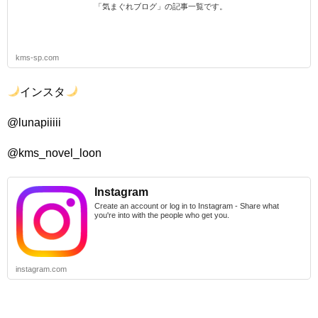
「気まぐれブログ」の記事一覧です。
kms-sp.com
インスタ
@lunapiiiii
@kms_novel_loon
Instagram
Create an account or log in to Instagram - Share what
you're into with the people who get you.
instagram.com