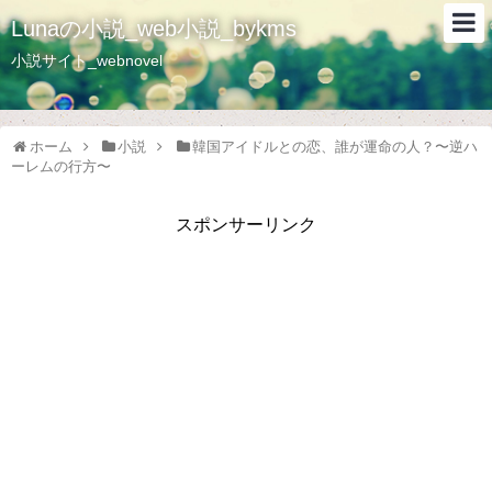
Lunaの小説_web小説_bykms
小説サイト_webnovel
ホーム
小説
韓国アイドルとの恋、誰が運命の人？〜逆ハ
ーレムの行方〜
スポンサーリンク