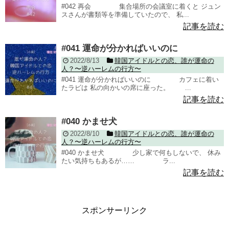
#042 再会 集合場所の会議室に着くと ジュン
スさんが書類等を準備していたので、 私...
記事を読む
#041 運命が分かればいいのに
2022/8/13
韓国アイドルとの恋、誰が運命の
人？〜逆ハーレムの行方〜
#041 運命が分かればいいのに カフェに着い
たラビは 私の向かいの席に座った。 ...
記事を読む
#040 かませ犬
2022/8/10
韓国アイドルとの恋、誰が運命の
人？〜逆ハーレムの行方〜
#040 かませ犬 少し家で何もしないで、 休み
たい気持ちもあるが…… ラ...
記事を読む
スポンサーリンク