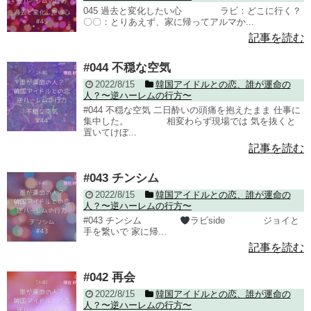
045 過去と変化したい心 ラビ：どこに行く？
〇〇：とりあえず、家に帰ってアルマか...
記事を読む
#044 不穏な空気
2022/8/15
韓国アイドルとの恋、誰が運命の
人？〜逆ハーレムの行方〜
#044 不穏な空気 二日酔いの頭痛を抱えたまま 仕事に
集中した。 相変わらず現場では 気を抜くと
置いてけぼ...
記事を読む
#043 チンシム
2022/8/15
韓国アイドルとの恋、誰が運命の
人？〜逆ハーレムの行方〜
#043 チンシム
ラビside ジョイと
手を繋いで 家に帰...
記事を読む
#042 再会
2022/8/15
韓国アイドルとの恋、誰が運命の
人？〜逆ハーレムの行方〜