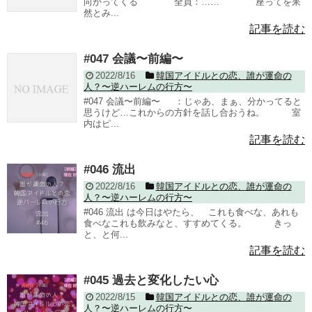
向かってくる 全員：…… 座ってを呆
然とみ...
記事を読む
#047 会議〜前編〜
2022/8/16
韓国アイドルとの恋、誰が運命の
人？〜逆ハーレムの行方〜
#047 会議〜前編〜 ：じゃあ、まぁ、分かってると
思うけど…これからの方針を話し合おうね。 室
内はピ...
記事を読む
#046 流出
2022/8/16
韓国アイドルとの恋、誰が運命の
人？〜逆ハーレムの行方〜
#046 流出 は今日はやたら、 これも食べな、あれも
食べなこれも飲みなと、すすめてくる。 きっ
と、と何...
記事を読む
#045 過去と変化したい心
2022/8/15
韓国アイドルとの恋、誰が運命の
人？〜逆ハーレムの行方〜