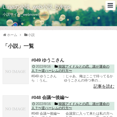
Lunaの小説_web小説_bykms
小説サイト_webnovel
ホーム
小説
「
小説
」
一覧
#049 ゆうこさん
2022/8/16
韓国アイドルとの恋、誰が運命の
人？〜逆ハーレムの行方〜
#049 ゆうこさん ：じゃあ、俺はここで待ってるか
ら ：うん。 ゆうこさんの待つ車の...
記事を読む
#048 会議〜後編〜
2022/8/16
韓国アイドルとの恋、誰が運命の
人？〜逆ハーレムの行方〜
#048 会議〜後編〜 会議室に入って来たは私の方へ