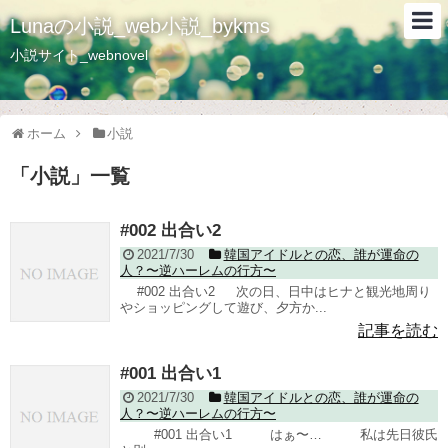
Lunaの小説_web小説_bykms
小説サイト_webnovel
ホーム
小説
「
小説
」
一覧
#002 出合い2
2021/7/30
韓国アイドルとの恋、誰が運命の
人？〜逆ハーレムの行方〜
#002 出合い2 次の日、日中はヒナと観光地周り
やショッピングして遊び、夕方か...
記事を読む
#001 出合い1
2021/7/30
韓国アイドルとの恋、誰が運命の
人？〜逆ハーレムの行方〜
#001 出合い1 はぁ〜… 私は先日彼氏