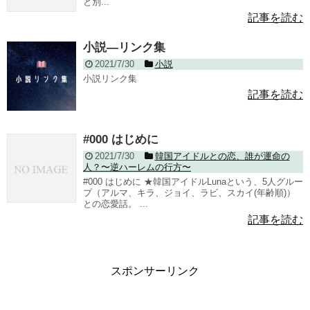
と別...
記事を読む
小説—リンク集
2021/7/30
小説
小説リンク集
記事を読む
#000 はじめに
2021/7/30
韓国アイドルとの恋、誰が運命の
人？〜逆ハーレムの行方〜
#000 はじめに ★韓国アイドルLunaという、5人グルー
プ（アルマ、キラ、ジョイ、ラビ、スカイ(年齢順)）
との恋愛話。 ...
記事を読む
スポンサーリンク