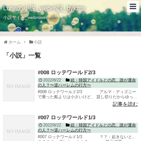
Lunaの小説_web小説_bykms
小説サイト_webnovel
ホーム
小説
「
小説
」
一覧
#008 ロッテワールド2/3
2022/8/22
続・韓国アイドルとの恋、誰が運命
の人？〜逆ハーレムの行方〜
#008 ロッテワールド2/3 アルマ：ディズニー
で乗った船よりは小さいけど、 貸し切りだからゆっ...
記事を読む
#007 ロッテワールド1/3
2022/8/22
続・韓国アイドルとの恋、誰が運命
の人？〜逆ハーレムの行方〜
#007 ロッテワールド1/3 ？？：起きないと、