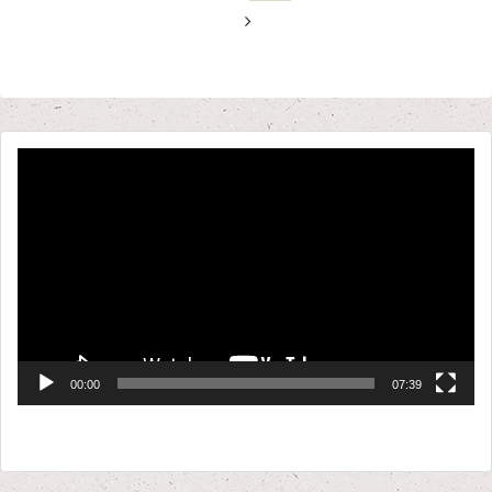
動
画
プ
レ
ー
ヤ
ー
00:00
07:39