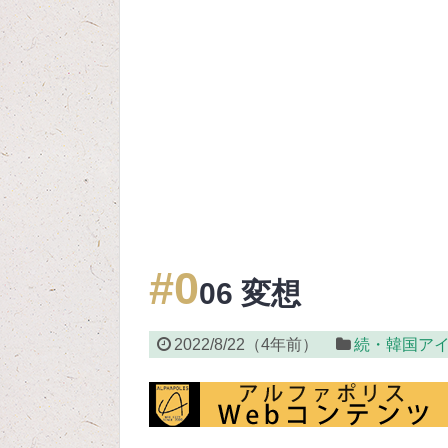
#0
06 変想
2022/8/22
（
4年前
）
続・韓国ア