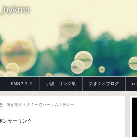
bykms
KMS？？？
小説—リンク集
気まぐれブログ
co
動
恋、誰が運命の人？〜逆ハーレムの行方〜
画
プ
レ
ポンサーリンク
ー
ヤ