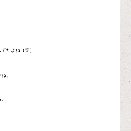
してたよね（笑）
いね。
ら、