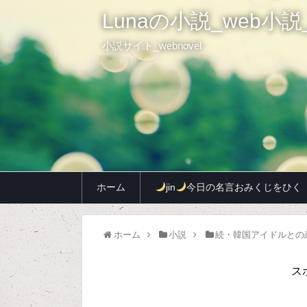
Lunaの小説_web小説_
小説サイト_webnovel
ホーム
jin
今日の名言おみくじをひく
ホーム
小説
続・韓国アイドルとの
ス