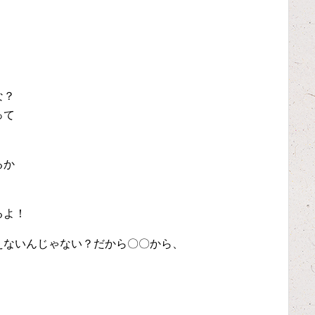
な？
って
るか
るよ！
えないんじゃない？だから〇〇から、