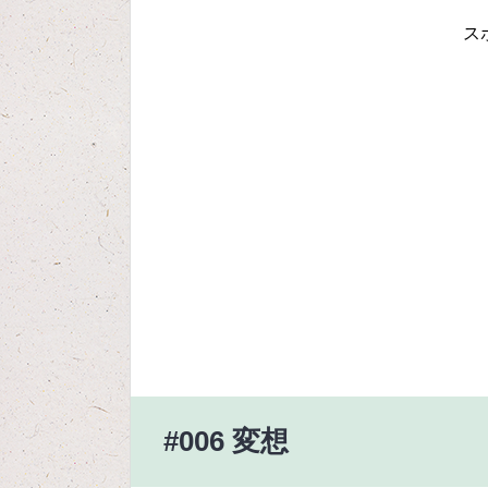
ス
#006 変想