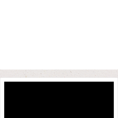
動
画
プ
レ
ー
ヤ
ー