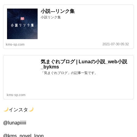
小説---リンク集
小説リンク集
2021-07-30 05:32
kms-sp.com
気まぐれブログ | Lunaの小説_web小説
_bykms
「気まぐれブログ」の記事一覧です。
kms-sp.com
インスタ
@lunapiiiii
@kms_novel_loon