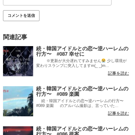
関連記事
続・韓国アイドルとの恋〜逆ハーレムの
行方〜 #087 幸せに
※更新が大分遅れてすみません
少し環境が
変わりスランプに突入してますm(_ _)m...
記事を読む
続・韓国アイドルとの恋〜逆ハーレムの
行方〜 #089 楽園
続・韓国アイドルとの恋〜逆ハーレムの行方〜
#089 楽園 のアルバム撮影は、言っていた...
記事を読む
続・韓国アイドルとの恋〜逆ハーレムの
行方〜 #086 提案