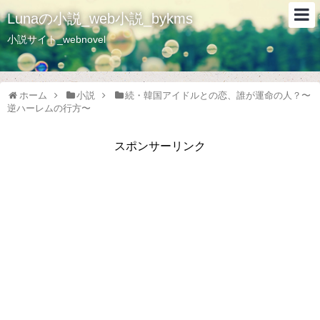
Lunaの小説_web小説_bykms
小説サイト_webnovel
ホーム
小説
続・韓国アイドルとの恋、誰が運命の人？〜
逆ハーレムの行方〜
スポンサーリンク