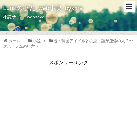
Lunaの小説_web小説_bykms
小説サイト_webnovel
ホーム
小説
続・韓国アイドルとの恋、誰が運命の人？〜
逆ハーレムの行方〜
スポンサーリンク