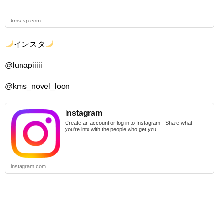
kms-sp.com
インスタ
@lunapiiiii
@kms_novel_loon
Instagram
Create an account or log in to Instagram - Share what
you're into with the people who get you.
instagram.com