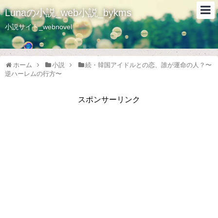
Lunaの小説_web小説_bykms
小説サイト_webnovel
ホーム
小説
続・韓国アイドルとの恋、誰が運命の人？〜
逆ハーレムの行方〜
スポンサーリンク