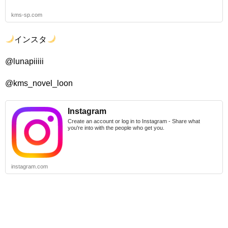
kms-sp.com
インスタ
@lunapiiiii
@kms_novel_loon
Instagram
Create an account or log in to Instagram - Share what
you're into with the people who get you.
instagram.com