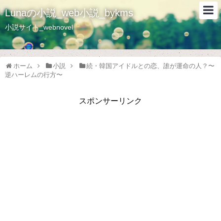
Lunaの小説_web小説_bykms
小説サイト_webnovel
ホーム
小説
続・韓国アイドルとの恋、誰が運命の人？〜
逆ハーレムの行方〜
スポンサーリンク