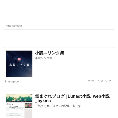
kms-sp.com
小説---リンク集
小説リンク集
2021-07-30 05:32
kms-sp.com
気まぐれブログ | Lunaの小説_web小説
_bykms
「気まぐれブログ」の記事一覧です。