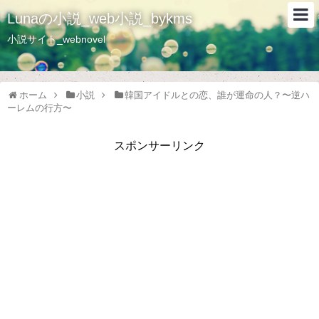
Lunaの小説_web小説_bykms
小説サイト_webnovel
ホーム
小説
韓国アイドルとの恋、誰が運命の人？〜逆ハ
ーレムの行方〜
スポンサーリンク