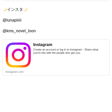
インスタ
@lunapiiiii
@kms_novel_loon
Instagram
Create an account or log in to Instagram - Share what
you're into with the people who get you.
instagram.com