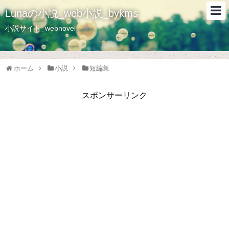
Lunaの小説_web小説_bykms
小説サイト_webnovel
ホーム
小説
短編集
スポンサーリンク