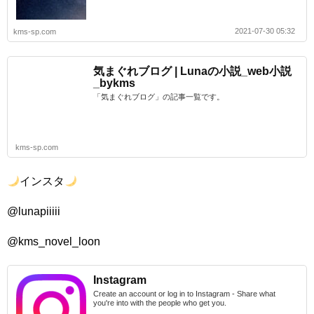
2021-07-30 05:32
kms-sp.com
気まぐれブログ | Lunaの小説_web小説
_bykms
「気まぐれブログ」の記事一覧です。
kms-sp.com
インスタ
@lunapiiiii
@kms_novel_loon
Instagram
Create an account or log in to Instagram - Share what
you're into with the people who get you.