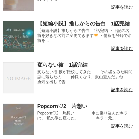
記事を読む
【短編小説】推しからの告白 1話完結
【短編小説】推しからの告白 1話完結 ・下記の名
前を好きな名前に変更できます
・情報を登録で名
前を...
記事を読む
変らない彼 1話完結
変らない彼 彼が転校してきた その姿をみた瞬間
恋に落ちたの 仲良くなり、沢山遊んだよね
勇気を出して告...
記事を読む
Popcorn♡2 片想い
Popcorn♡2 片想い 車に乗り込んだキラ
は、 私の隣に座った。 キラ：元...
記事を読む