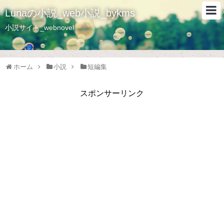
Lunaの小説_web小説_bykms
小説サイト_webnovel
ホーム
小説
短編集
スポンサーリンク