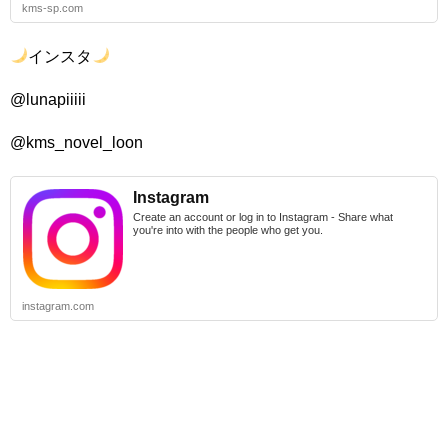
kms-sp.com
インスタ
@lunapiiiii
@kms_novel_loon
Instagram
Create an account or log in to Instagram - Share what
you're into with the people who get you.
instagram.com