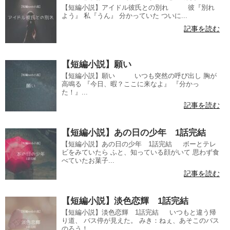
【短編小説】アイドル彼氏との別れ 彼『別れ
よう』 私『うん』 分かっていた ついに...
記事を読む
【短編小説】願い
【短編小説】願い いつも突然の呼び出し 胸が
高鳴る 『今日、暇？ここに来なよ』 『分かっ
た！』...
記事を読む
【短編小説】あの日の少年 1話完結
【短編小説】あの日の少年 1話完結 ボーとテレ
ビをみていたら ふと、知っている顔がいて 思わず食
べていたお菓子...
記事を読む
【短編小説】淡色恋輝 1話完結
【短編小説】淡色恋輝 1話完結 いつもと違う帰
り道、 バス停が見えた。 みき：ねぇ、あそこのバス
のろう！...