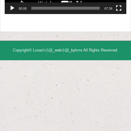
00:00
07:39
Copyright©
Lunaの小説_web小説_bykms
All Rights Reserved.