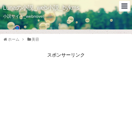
Lunaの小説_web小説_bykms
小説サイト_webnovel
ホーム
美容
スポンサーリンク