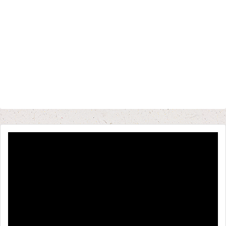
動
画
プ
レ
ー
ヤ
ー