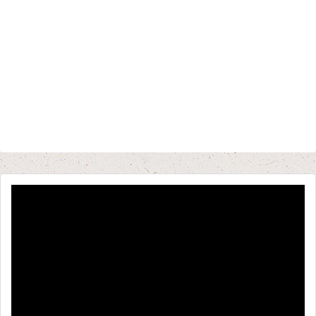
動
画
プ
レ
ー
ヤ
ー