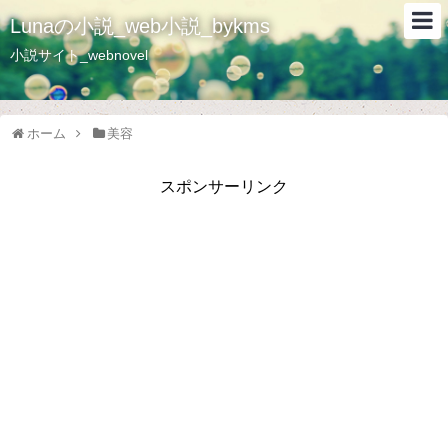
Lunaの小説_web小説_bykms
小説サイト_webnovel
ホーム
美容
スポンサーリンク