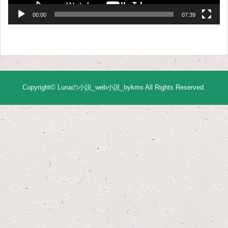
00:00
07:39
Copyright©
Lunaの小説_web小説_bykms
All Rights Reserved.