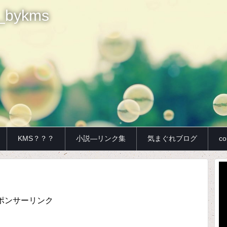
bykms
KMS？？？
小説—リンク集
気まぐれブログ
co
動
画
プ
レ
ポンサーリンク
ー
ヤ