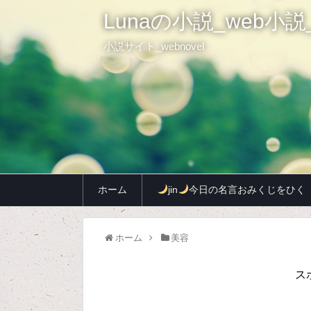
Lunaの小説_web小説_
小説サイト_webnovel
ホーム
jin
今日の名言おみくじをひく
ホーム
美容
ス