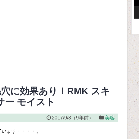
ー
穴に効果あり！RMK スキ
サー モイスト
2017/9/8
（
9年前
）
美容
ています・・・・。