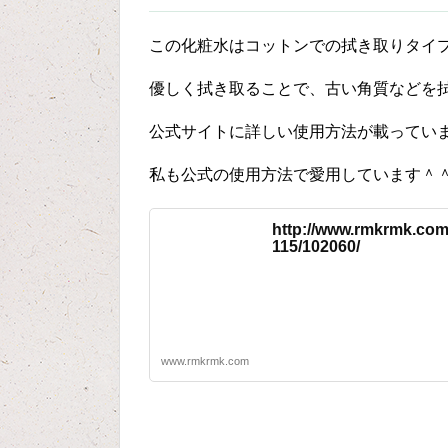
この化粧水はコットンでの拭き取りタイ
優しく拭き取ることで、古い角質などを
公式サイトに詳しい使用方法が載ってい
私も公式の使用方法で愛用しています＾
http://www.rmkrmk.com
115/102060/
www.rmkrmk.com