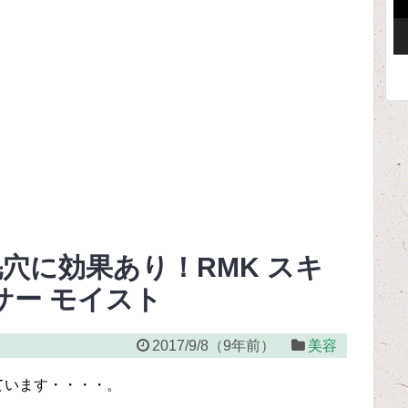
ー
穴に効果あり！RMK スキ
サー モイスト
2017/9/8
（
9年前
）
美容
ています・・・・。