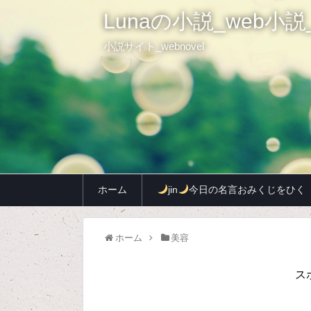
Lunaの小説_web小説_
小説サイト_webnovel
ホーム
jin
今日の名言おみくじをひく
ホーム
美容
ス