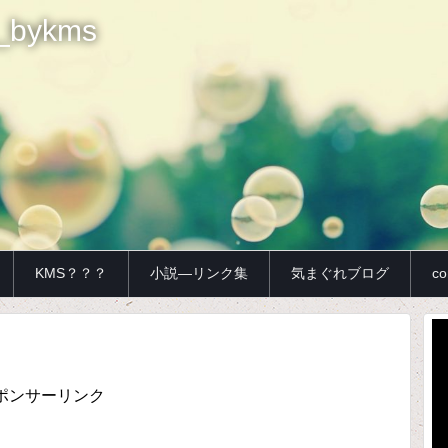
bykms
KMS？？？
小説—リンク集
気まぐれブログ
co
動
画
プ
レ
ポンサーリンク
ー
ヤ