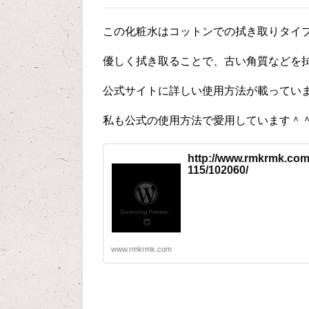
この化粧水はコットンでの拭き取りタイ
優しく拭き取ることで、古い角質などを
公式サイトに詳しい使用方法が載ってい
私も公式の使用方法で愛用しています＾
http://www.rmkrmk.com
115/102060/
www.rmkrmk.com